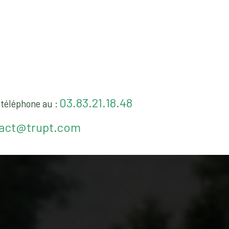
03.83.21.18.48
téléphone au :
act@trupt.com