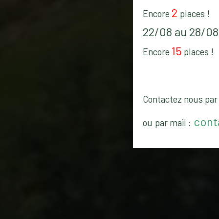
2
Encore
places !
22/08 au 28/08
15
Encore
places !
Contactez nous par 
cont
ou
par mail :