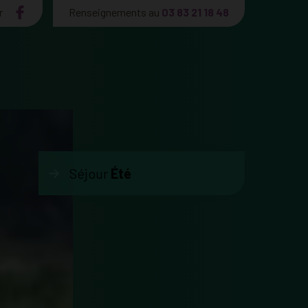
r
Renseignements au
03 83 21 18 48
Séjour
Été