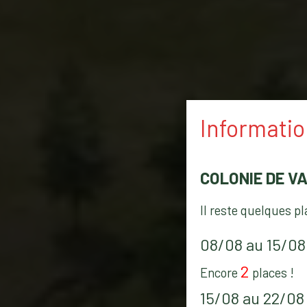
Informati
COLONIE DE V
Il reste quelques p
08/08 au 15/08
2
Encore
places !
15/08 au 22/08